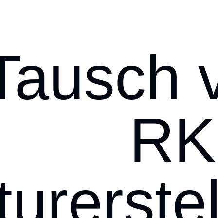
Tausch 
RK
turerste