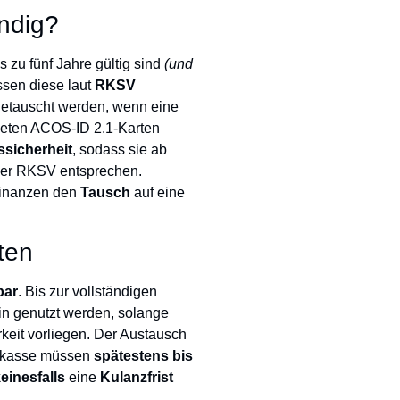
ndig?
s zu fünf Jahre gültig sind
(und
ssen diese laut
RKSV
etauscht werden, wenn eine
deten ACOS-ID 2.1-Karten
sicherheit
, sodass sie ab
der RKSV entsprechen.
Finanzen den
Tausch
auf eine
ten
bar
. Bis zur vollständigen
hin genutzt werden, solange
keit vorliegen. Der Austausch
ierkasse müssen
spätestens bis
einesfalls
eine
Kulanzfrist