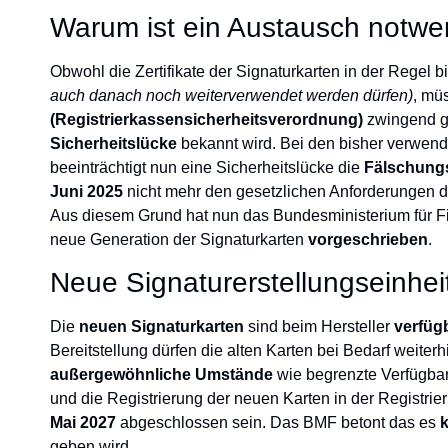
Warum ist ein Austausch notwe
Obwohl die Zertifikate der Signaturkarten in der Regel bi
auch danach noch weiterverwendet werden dürfen)
, mü
(Registrierkassensicherheitsverordnung)
zwingend g
Sicherheitslücke
bekannt wird.
Bei den bisher verwen
beeinträchtigt nun eine
Sicherheitslücke
die
Fälschungs
Juni 2025
nicht mehr den gesetzlichen Anforderungen 
Aus diesem Grund hat nun das Bundesministerium für 
neue Generation der Signaturkarten
vorgeschrieben
.
Neue Signaturerstellungseinhei
Die
neuen Signaturkarten
sind beim Hersteller
verfüg
Bereitstellung dürfen die alten Karten bei Bedarf weiter
außergewöhnliche Umstände
wie begrenzte Verfügbar
und die Registrierung der neuen Karten in der Registr
Mai 2027
abgeschlossen sein. Das BMF betont das es
k
geben wird.