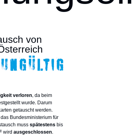
ausch von
Österreich
igkeit verloren
, da beim
estgestellt wurde. Darum
arten getauscht werden.
 das Bundesministerium für
ustausch muss
spätestens
bis
F
wird
ausgeschlossen
.