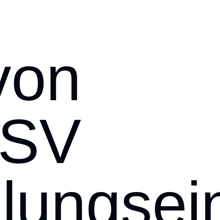
von
SV
llungsei