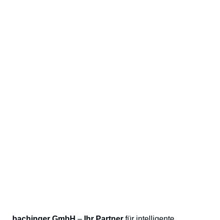
bachinger GmbH
–
Ihr Partner
für intelligente